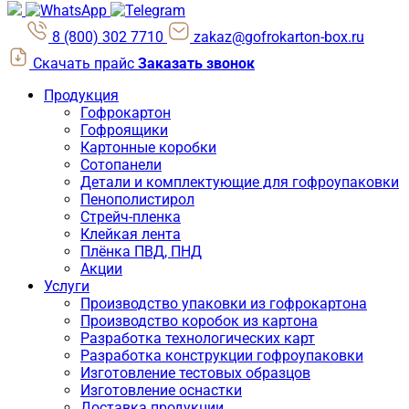
8 (800) 302 7710
zakaz@gofrokarton-box.ru
Скачать прайс
Заказать звонок
Продукция
Гофрокартон
Гофроящики
Картонные коробки
Сотопанели
Детали и комплектующие для гофроупаковки
Пенополистирол
Стрейч-пленка
Клейкая лента
Плёнка ПВД, ПНД
Акции
Услуги
Производство упаковки из гофрокартона
Производство коробок из картона
Разработка технологических карт
Разработка конструкции гофроупаковки
Изготовление тестовых образцов
Изготовление оснастки
Доставка продукции