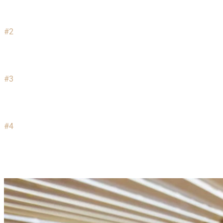
проконсультирует Вас о качестве и сроках производства
гофротары или подберет упаковку из наличия на
складе.
#2
После получения от Вас вводных данных касательно
необходимых технических и визуальных характеристик
упаковки, мы рассчитаем стоимость производства
продукции и вышлем коммерческое предложение.
#3
Выполняем производство и комплектацию Вашего
заказа. В зависимости от сложности, изготовление
упаковки из гофрокартона может занять от 3 до 14
рабочих дней.
#4
После окончания производственного процесса, мы
проводим собственный контроль качества и отсеиваем
возможный брак. Возможна оперативная доставка
партии по Москве и МО. Отправка по России любой
удобной для Вас транспортной компанией.