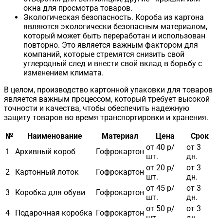
окна для просмотра товаров.
Экологическая безопасность. Короба из картона
являются экологически безопасным материалом,
который может быть переработан и использован
повторно. Это является важным фактором для
компаний, которые стремятся снизить свой
углеродный след и внести свой вклад в борьбу с
изменением климата.
В целом, производство картонной упаковки для товаров
является важным процессом, который требует высокой
точности и качества, чтобы обеспечить надежную
защиту товаров во время транспортировки и хранения.
№
Наименование
Материал
Цена
Срок
от 40 р/
от 3
1
Архивный короб
Гофрокартон
шт.
дн.
от 20 р/
от 3
2
Картонный лоток
Гофрокартон
шт.
дн.
от 45 р/
от 3
3
Коробка для обуви
Гофрокартон
шт.
дн.
от 50 р/
от 3
4
Подарочная коробка
Гофрокартон
шт.
дн.