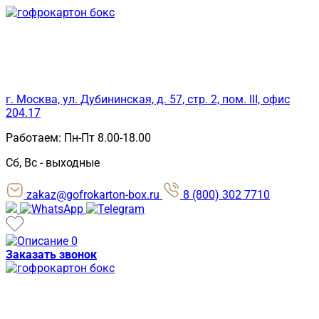
Skip
to
content
г. Москва, ул. Дубининская, д. 57, стр. 2, пом. III, офис
204.17
Работаем: Пн-Пт 8.00-18.00
Сб, Вс - выходные
zakaz@gofrokarton-box.ru
8 (800) 302 7710
0
Заказать звонок