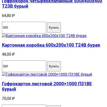
Гофрокороб четырёхклапанный 500х400х400
Т23В бурый
64,80
₽
Купить
Картонная коробка 600x200x100 Т24B бурая
48,00
₽
Купить
Гофрокартон листовой 2000×1000 П31BE
бурый
70,00
₽