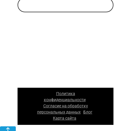
Заказать звонок
Указанные на сайте цены носят
информационный характер и не являются
публичной офертой. Для уточнения
стоимости и условий просьба обращаться
к менеджерам компании.
ООО «Каскад» — производство упаковки из
гофрокартона в Москве. 2026 г. Все права
защищены. Копирование материалов
сайта запрещено.
Политика
конфиденциальности
|
Согласие на обработку
персональных данных
Блог
|
|
Карта сайта
|