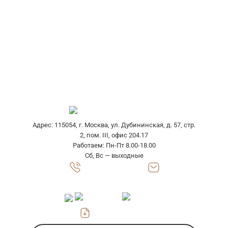
Разработка конструкции
Изготовление образцов
Изготовление оснастки
Доставка гофроупаковки
Выезд специалиста
Адрес: 115054, г. Москва, ул. Дубининская, д. 57, стр.
2, пом. III, офис 204.17
Работаем: Пн-Пт 8.00-18.00
Сб, Вс — выходные
8 (800) 302 7710
zakaz@gofrokarton-box.ru
Скачать прайс