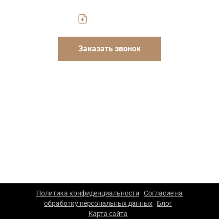
Скачать прайс
Заказать звонок
Указанные на сайте цены носят информационный
характер и не являются публичной офертой. Для
уточнения стоимости и условий просьба обращаться к
менеджерам компании.
ООО «Каскад» — производство упаковки из гофрокартона
в Москве. 2026 г. Все права защищены. Копирование
материалов сайта запрещено.
Политика конфиденциальности
Согласие на
|
обработку персональных данных
Блог
|
|
Карта сайта
|