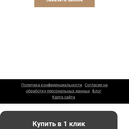
Указанные на сайте цены носят информационный
характер и не являются публичной офертой. Для
уточнения стоимости и условий просьба обращаться к
менеджерам компании.
ООО «Каскад» — производство упаковки из гофрокартона
в Москве. 2026 г. Все права защищены. Копирование
материалов сайта запрещено.
Политика конфиденциальности
Согласие на
|
обработку персональных данных
Блог
|
|
Карта сайта
|
Купить в 1 клик