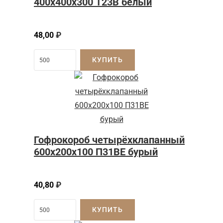
400х400х300 Т23В белый
48,00
₽
КУПИТЬ
Гофрокороб четырёхклапанный
600x200x100 П31BE бурый
40,80
₽
КУПИТЬ