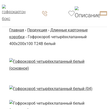
Главная
›
Продукция
›
Длинные картонные
коробки
› Гофрокороб четырёхклапанный
400х200х100 Т24В белый
Го
Че
40
Бе