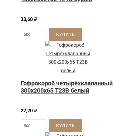
33,60
₽
КУПИТЬ
Гофрокороб четырёхклапанный
300х200х65 Т23В белый
22,20
₽
КУПИТЬ