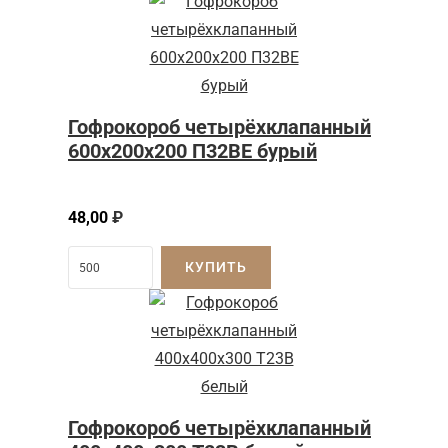
Гофрокороб четырёхклапанный
600x200x200 П32BE бурый
48,00
₽
КУПИТЬ
Гофрокороб четырёхклапанный