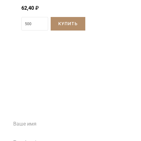
62,40
₽
КУПИТЬ
Затрудняетесь с
выбором?
Наши менеджеры проконсультируют вас
ежедневно с 8:00 до 18:00