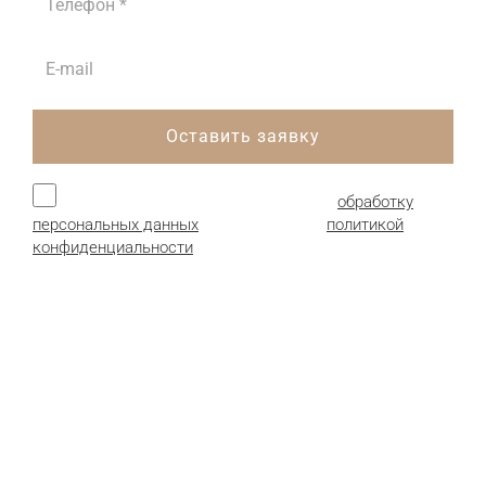
Оставить заявку
Нажимая кнопку, я даю согласие на
обработку
персональных данных
и соглашаюсь с
политикой
конфиденциальности
.
Продукция:
Гофрокартон листовой
Гофроящики (гофрокороба)
Картонные коробки