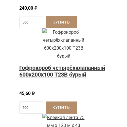
240,00
₽
КУПИТЬ
Гофрокороб четырёхклапанный
600х200х100 Т23В бурый
45,60
₽
КУПИТЬ