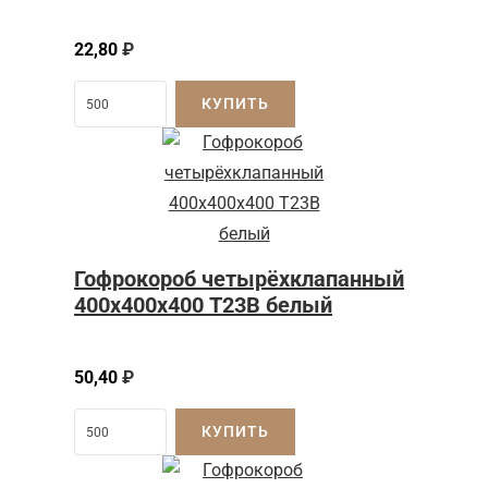
22,80
₽
КУПИТЬ
Гофрокороб четырёхклапанный
400х400х400 Т23В белый
50,40
₽
КУПИТЬ