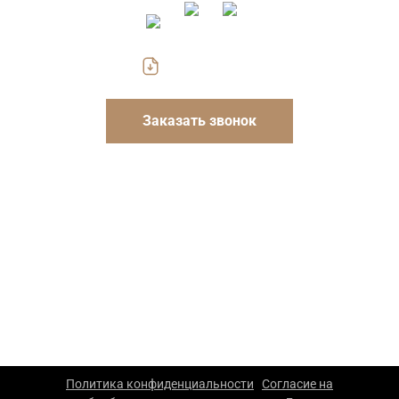
Скачать прайс
Заказать звонок
Указанные на сайте цены носят информационный
характер и не являются публичной офертой. Для
уточнения стоимости и условий просьба обращаться к
менеджерам компании.
ООО «Каскад» — производство упаковки из гофрокартона
в Москве. 2026 г. Все права защищены. Копирование
материалов сайта запрещено.
Политика конфиденциальности
Согласие на
|