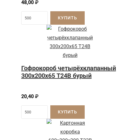
48,00
₽
КУПИТЬ
Гофрокороб четырёхклапанный
300х200х65 Т24В бурый
20,40
₽
КУПИТЬ