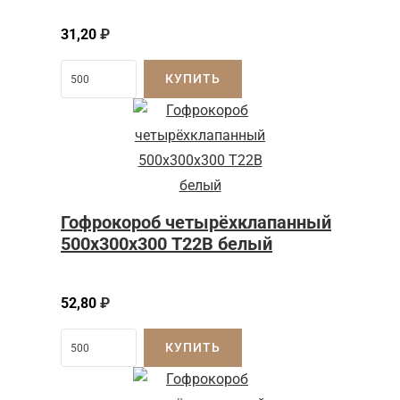
31,20
₽
КУПИТЬ
Гофрокороб четырёхклапанный
500х300х300 Т22В белый
52,80
₽
КУПИТЬ