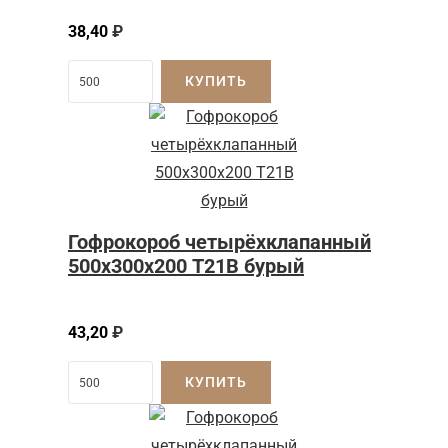
38,40
₽
КУПИТЬ
Гофрокороб четырёхклапанный
500х300х200 Т21В бурый
43,20
₽
КУПИТЬ