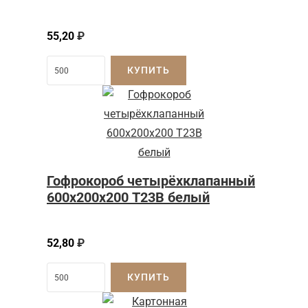
55,20
₽
КУПИТЬ
Гофрокороб четырёхклапанный
600х200х200 Т23В белый
52,80
₽
КУПИТЬ