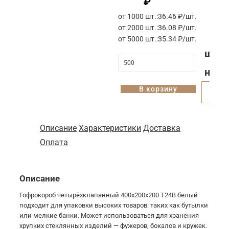
₽
от 1000 шт.:
36.46 ₽/шт.
от 2000 шт.:
36.08 ₽/шт.
от 5000 шт.:
35.34 ₽/шт.
шт
1
на
В корзину
Купи
Описание
Характеристики
Доставка
Оплата
Описание
Гофрокороб четырёхклапанный 400х200х200 Т24В белый
подходит для упаковки высоких товаров: таких как бутылки
или мелкие банки. Может использоваться для хранения
хрупких стеклянных изделий — фужеров, бокалов и кружек.