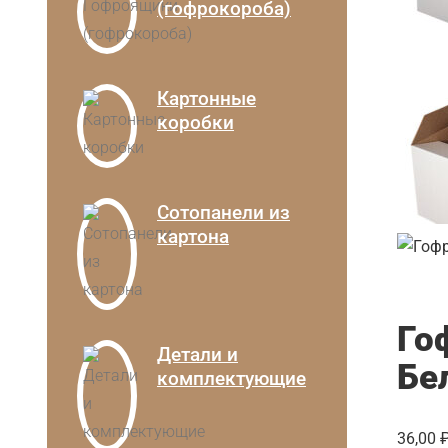
(гофрокороба)
Картонные
коробки
Сотопанели из
картона
Го
Детали и
Бе
комплектующие
36,00