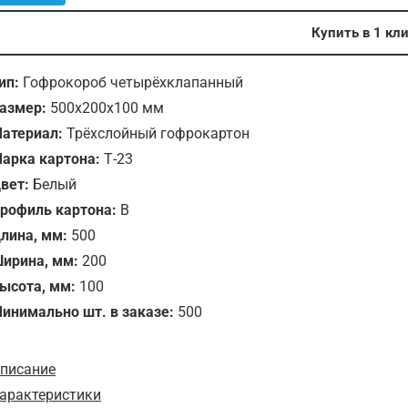
Купить в 1 кл
ип:
Гофрокороб четырёхклапанный
азмер:
500х200х100 мм
атериал:
Трёхслойный гофрокартон
арка картона:
Т-23
вет:
Белый
рофиль картона:
B
лина, мм:
500
ирина, мм:
200
ысота, мм:
100
инимально шт. в заказе:
500
писание
арактеристики