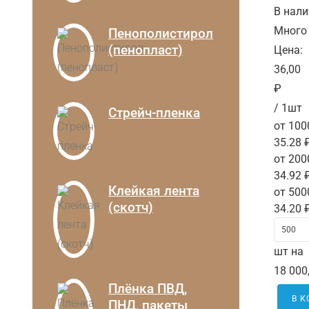
В нали
Много
Пенополистирол
(пенопласт)
Цена:
36,00
₽
/ 1шт
Стрейч-пленка
от 100
35.28 
от 200
34.92 
Клейкая лента
от 500
(скотч)
34.20 
шт на
18 000
Плёнка ПВД,
В 
ПНД, пакеты