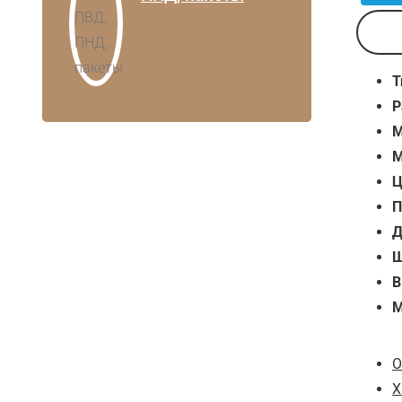
Т
Р
М
М
Ц
П
Д
Ш
В
М
О
Х