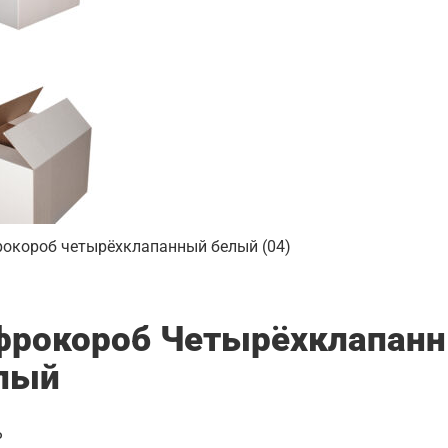
фрокороб Четырёхклапанн
лый
₽