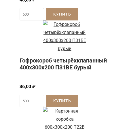
КУПИТЬ
Гофрокороб четырёхклапанный
400x300x200 П31BE бурый
36,00
₽
КУПИТЬ