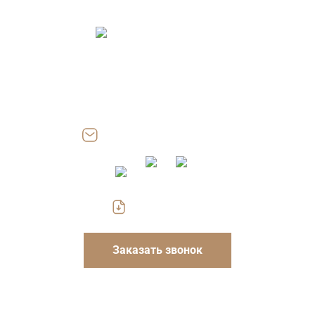
Адрес: 115054, г. Москва, ул. Дубининская, д. 57, стр. 2, пом.
III, офис 204.17
Работаем: Пн-Пт 8.00-18.00
Сб, Вс — выходные
zakaz@gofrokarton-box.ru
Скачать прайс
Заказать звонок
Указанные на сайте цены носят информационный