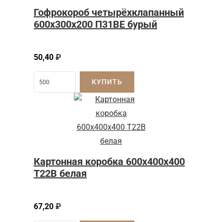
Гофрокороб четырёхклапанный
600x300x200 П31BE бурый
50,40
₽
КУПИТЬ
Картонная коробка 600x400x400
Т22B белая
67,20
₽