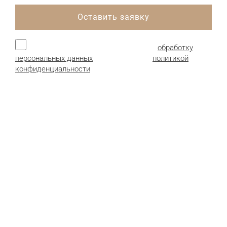
Оставить заявку
Нажимая кнопку, я даю согласие на
обработку
персональных данных
и соглашаюсь с
политикой
конфиденциальности
.
Продукция:
Гофрокартон листовой
Гофроящики (гофрокороба)
Картонные коробки
Сотопанели из картона
Детали и комплектующие
Пенополистирол (пенопласт)