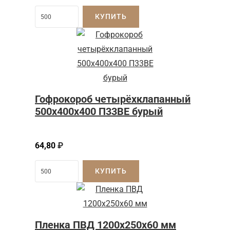
КУПИТЬ
Гофрокороб четырёхклапанный
500x400x400 П33BE бурый
64,80
₽
КУПИТЬ
Пленка ПВД 1200x250x60 мм