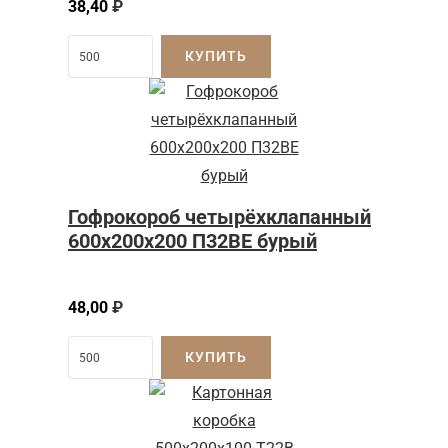
38,40
₽
КУПИТЬ
Гофрокороб четырёхклапанный
600x200x200 П32BE бурый
48,00
₽
КУПИТЬ