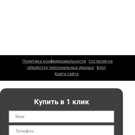
характер и не являются публичной офертой. Для
уточнения стоимости и условий просьба обращаться к
менеджерам компании.
ООО «Каскад» — производство упаковки из гофрокартона
в Москве. 2026 г. Все права защищены. Копирование
материалов сайта запрещено.
Политика конфиденциальности
Согласие на
|
обработку персональных данных
Блог
|
|
Карта сайта
|
Купить в 1 клик