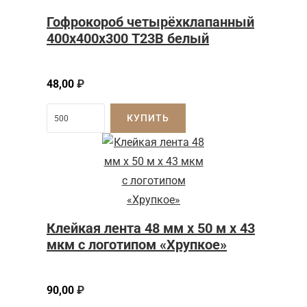
Гофрокороб четырёхклапанный
400х400х300 Т23В белый
48,00
₽
КУПИТЬ
Клейкая лента 48 мм x 50 м x 43
мкм с логотипом «Хрупкое»
90,00
₽