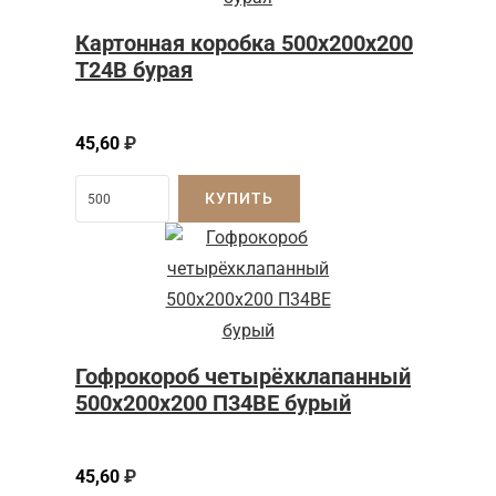
Картонная коробка 500x200x200
Т24B бурая
45,60
₽
КУПИТЬ
Гофрокороб четырёхклапанный
500x200x200 П34BE бурый
45,60
₽