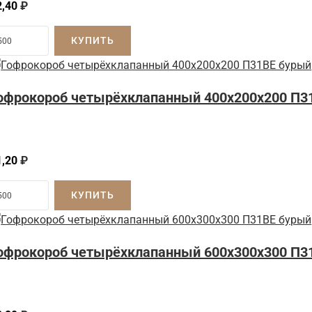
2,40
₽
КУПИТЬ
офрокороб четырёхклапанный 400x200x200 П3
1,20
₽
КУПИТЬ
офрокороб четырёхклапанный 600x300x300 П3