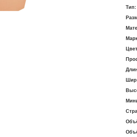
Тип:
Разм
Мате
Марк
Цвет
Проф
Длин
Шири
Высо
Мини
Стра
Объё
Объё