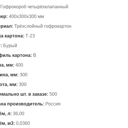
Гофрокороб четырёхклапанный
ер:
400х300х300 мм
риал:
Трёхслойный гофрокартон
а картона:
Т-23
:
Бурый
иль картона:
B
а, мм:
400
на, мм:
300
та, мм:
300
мально шт. в заказе:
500
на производитель:
Россия
м, л:
36,00
м, м3:
0,0360