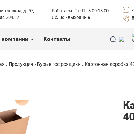
z
бининская, д. 57,
Работаем: Пн-Пт 8.00-18.00
фис 204.17
Сб, Вс - выходные
8
 компании
Контакты
ая
›
Продукция
›
Бурые гофроящики
› Картонная коробка 4
К
4