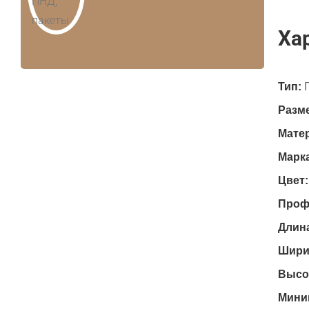
Ха
Тип:
Разм
Мате
Марка
Цвет:
Проф
Длина
Шири
Высо
Миним