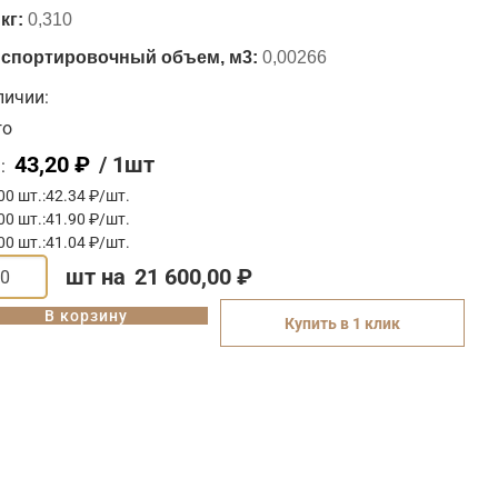
кг:
0,310
спортировочный объем, м3:
0,00266
личии:
го
43,20
₽
/ 1шт
:
00 шт.:
42.34 ₽/шт.
00 шт.:
41.90 ₽/шт.
00 шт.:
41.04 ₽/шт.
шт на
21 600,00 ₽
В корзину
Купить в 1 клик