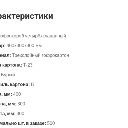
рактеристики
Гофрокороб четырёхклапанный
ер:
400х300х300 мм
риал:
Трёхслойный гофрокартон
 картона:
Т-23
Бурый
иль картона:
B
, мм:
400
на, мм:
300
та, мм:
300
ально шт. в заказе:
500