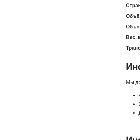
Стра
Объём
Объём
Вес, к
Тран
Ин
Мы до