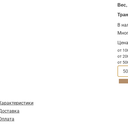
Вес, 
Тран
В на
Мно
Цена
от 10
от 20
от 50
Характеристики
Доставка
Оплата