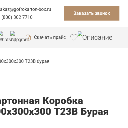
akaz@gofrokarton-box.ru
Заказать звонок
 (800) 302 7710
Скачать прайс
00x300x300 Т23B бурая
артонная Коробка
00x300x300 Т23B Бурая