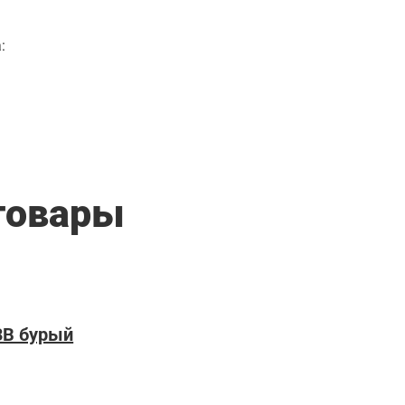
:
товары
3В бурый