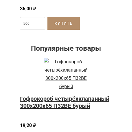
36,00
₽
КУПИТЬ
Популярные товары
Гофрокороб четырёхклапанный
300x200x65 П32BE бурый
19,20
₽