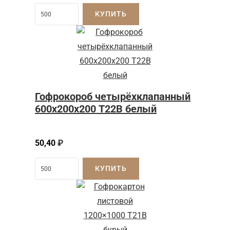
КУПИТЬ
Гофрокороб четырёхклапанный
600х200х200 Т22В белый
50,40
₽
КУПИТЬ