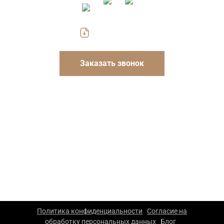
Скачать прайс
Заказать звонок
Указанные на сайте цены носят информационный
характер и не являются публичной офертой. Для
уточнения стоимости и условий просьба обращаться к
менеджерам компании.
ООО «Каскад» — производство упаковки из гофрокартона
в Москве. 2026 г. Все права защищены. Копирование
материалов сайта запрещено.
Политика конфиденциальности
Согласие на
|
обработку персональных данных
Блог
|
|