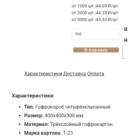
от 1000 шт.:
44.69 ₽/шт.
от 2000 шт.:
44.23 ₽/шт.
от 5000 шт.:
43.32 ₽/шт.
шт
2
на
В корзину
Купи
Характеристики
Доставка
Оплата
Характеристики
Тип:
Гофрокороб четырёхклапанный
Размер:
400х400х300 мм
Материал:
Трёхслойный гофрокартон
Марка картона:
Т-23