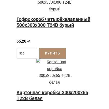
Гофрокороб четырёхклапанный
500х300х300 Т24В бурый
55,20
₽
КУПИТЬ
Картонная коробка 300x200x65
Т22B белая