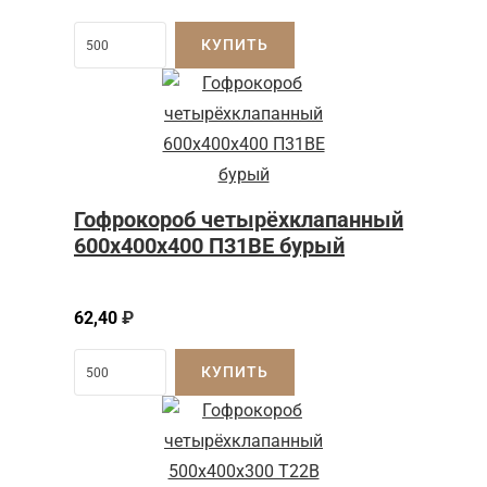
КУПИТЬ
Гофрокороб четырёхклапанный
600x400x400 П31BE бурый
62,40
₽
КУПИТЬ