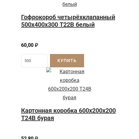
Гофрокороб четырёхклапанный
500х400х300 Т22В белый
60,00
₽
КУПИТЬ
Картонная коробка 600x200x200
Т24B бурая
52,80
₽