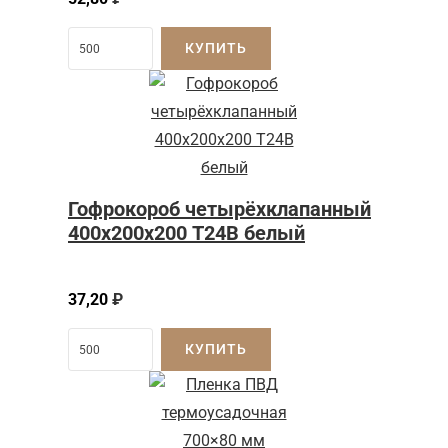
КУПИТЬ
Гофрокороб четырёхклапанный
400х200х200 Т24В белый
37,20
₽
КУПИТЬ