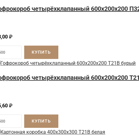
офрокороб четырёхклапанный 600x200x200 П3
8,00
₽
КУПИТЬ
офрокороб четырёхклапанный 600х200х200 Т2
5,60
₽
КУПИТЬ