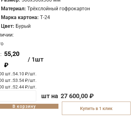
Материал:
Трёхслойный гофрокартон
Марка картона:
Т-24
Цвет:
Бурый
личии:
го
55,20
:
/ 1шт
₽
00 шт.:
54.10 ₽/шт.
00 шт.:
53.54 ₽/шт.
00 шт.:
52.44 ₽/шт.
шт на
27 600,00 ₽
В корзину
Купить в 1 клик