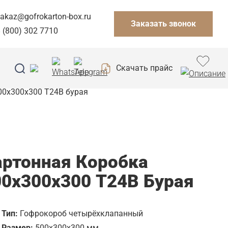
akaz@gofrokarton-box.ru
Заказать звонок
 (800) 302 7710
Скачать прайс
00x300x300 Т24B бурая
артонная Коробка
00x300x300 Т24B Бурая
Тип:
Гофрокороб четырёхклапанный
Размер:
500х300х300 мм