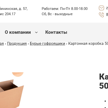
z
бининская, д. 57,
Работаем: Пн-Пт 8.00-18.00
фис 204.17
Сб, Вс - выходные
8
О компании
Контакты
ая
›
Продукция
›
Бурые гофроящики
› Картонная коробка 5
К
5