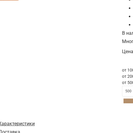
В на
Мно
Цена
от 10
от 20
от 50
Характеристики
Доставка