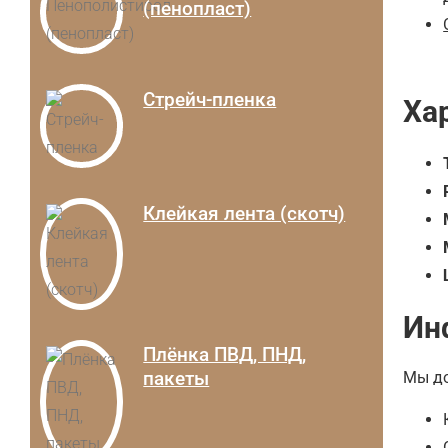
(пенопласт)
Стрейч-пленка
Ха
Клейкая лента (скотч)
Ин
Плёнка ПВД, ПНД,
пакеты
Мы до