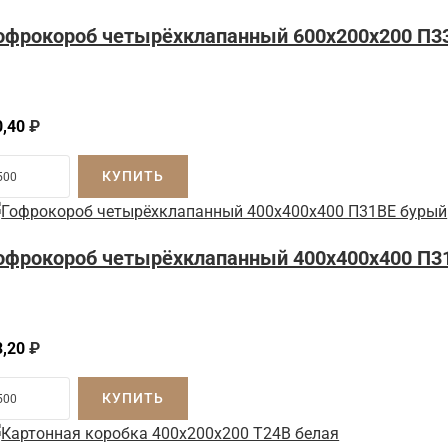
офрокороб четырёхклапанный 600x200x200 П3
0,40
₽
КУПИТЬ
офрокороб четырёхклапанный 400x400x400 П3
3,20
₽
КУПИТЬ