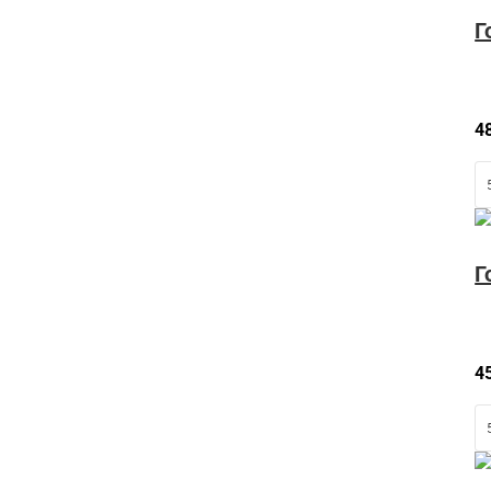
Г
4
Г
4