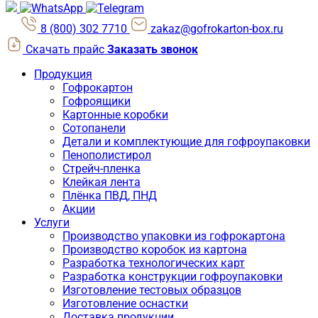
8 (800) 302 7710
zakaz@gofrokarton-box.ru
Скачать прайс
Заказать звонок
Продукция
Гофрокартон
Гофроящики
Картонные коробки
Сотопанели
Детали и комплектующие для гофроупаковки
Пенополистирол
Стрейч-пленка
Клейкая лента
Плёнка ПВД, ПНД
Акции
Услуги
Производство упаковки из гофрокартона
Производство коробок из картона
Разработка технологических карт
Разработка конструкции гофроупаковки
Изготовление тестовых образцов
Изготовление оснастки
Доставка продукции