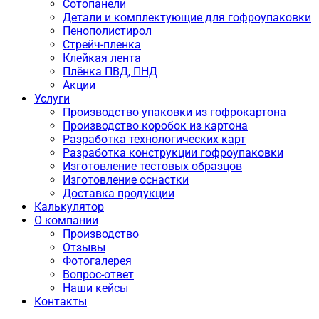
Сотопанели
Детали и комплектующие для гофроупаковки
Пенополистирол
Стрейч-пленка
Клейкая лента
Плёнка ПВД, ПНД
Акции
Услуги
Производство упаковки из гофрокартона
Производство коробок из картона
Разработка технологических карт
Разработка конструкции гофроупаковки
Изготовление тестовых образцов
Изготовление оснастки
Доставка продукции
Калькулятор
О компании
Производство
Отзывы
Фотогалерея
Вопрос-ответ
Наши кейсы
Контакты