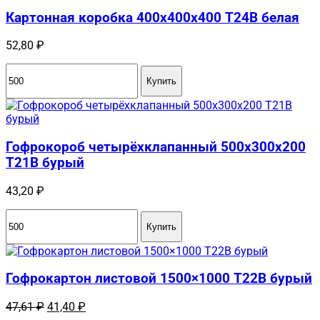
Картонная коробка 400x400x400 Т24B белая
52,80
₽
Купить
Гофрокороб четырёхклапанный 500х300х200
Т21В бурый
43,20
₽
Купить
Гофрокартон листовой 1500×1000 Т22B бурый
Первоначальная
Текущая
47,61
₽
41,40
₽
цена
цена: