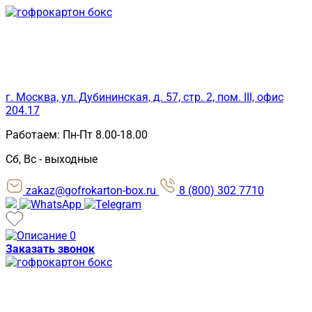
Skip
to
content
г. Москва, ул. Дубининская, д. 57, стр. 2, пом. III, офис
204.17
Работаем: Пн-Пт 8.00-18.00
Сб, Вс - выходные
zakaz@gofrokarton-box.ru
8 (800) 302 7710
0
Заказать звонок