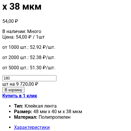
x 38 мкм
54,00
₽
В наличии:
Много
Цена:
54,00
₽
/ 1шт
от 1000 шт.:
52.92 ₽/шт.
от 2000 шт.:
52.38 ₽/шт.
от 5000 шт.:
51.30 ₽/шт.
Количество
товара
шт на
9 720,00 ₽
Клейкая
В корзину
лента
Купить в 1 клик
48
мм
Тип:
Клейкая лента
x
Размер:
48 мм x 40 м x 38 мкм
40
Материал:
Полипропилен
м
Характеристики
x