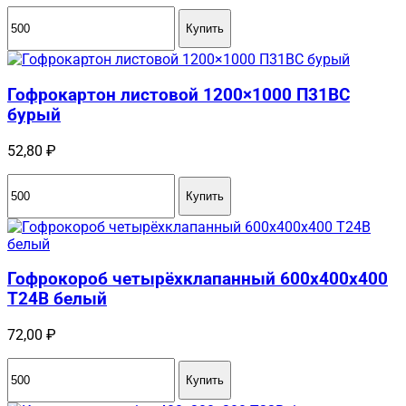
составляла
41,40 ₽.
Купить
47,61 ₽.
Гофрокартон листовой 1200×1000 П31BC
бурый
52,80
₽
Купить
Гофрокороб четырёхклапанный 600х400х400
Т24В белый
72,00
₽
Купить