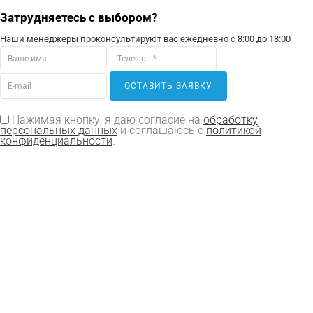
Затрудняетесь с выбором?
Наши менеджеры проконсультируют вас ежедневно с 8:00 до 18:00
ОСТАВИТЬ ЗАЯВКУ
Нажимая кнопку, я даю согласие на
обработку
персональных данных
и соглашаюсь с
политикой
конфиденциальности
.
Продукция:
Гофрокартон листовой
Гофроящики (гофрокороба)
Картонные коробки
Сотопанели из картона
Детали и комплектующие