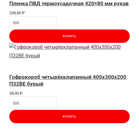
Пленка ПВД термоусадочная 420×80 мм рукав
238,80
₽
КУПИТЬ
Гофрокороб четырёхклапанный 400x300x200
П32BE бурый
38,40
₽
КУПИТЬ