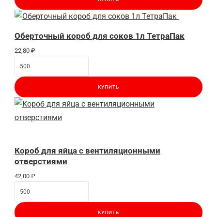
Оберточный короб для соков 1л ТетраПак
22,80
₽
КУПИТЬ
Короб для яйца с вентиляционными
отверстиями
42,00
₽
КУПИТЬ