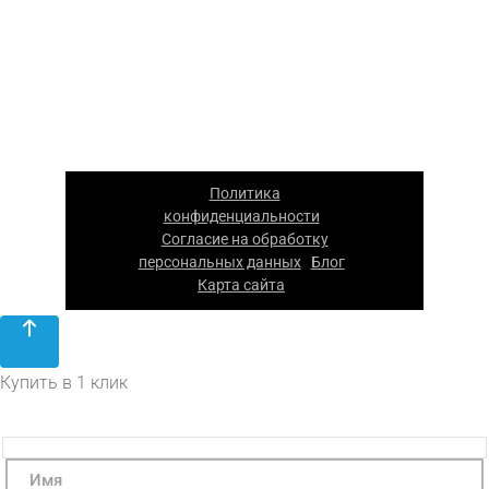
к менеджерам компании.
ООО «Каскад» — производство упаковки из
гофрокартона в Москве. 2026 г. Все права
защищены. Копирование материалов
сайта запрещено.
Политика
конфиденциальности
|
Согласие на обработку
персональных данных
Блог
|
|
Карта сайта
|
Купить в 1 клик