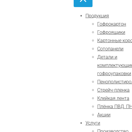
Продукция
Гофрокартон
Гофроящики
Картонные кор
Сотопанели
Детали и
комплектующие
гофроупаковки
Пенополистиро
Стрейч-пленка
Клейкая лента
Плёнка ПВД, П
Акции
Услуги
Производство