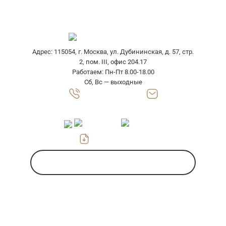
Выезд специалиста
Адрес: 115054, г. Москва, ул. Дубининская, д. 57, стр.
2, пом. III, офис 204.17
Работаем: Пн-Пт 8.00-18.00
Сб, Вс — выходные
8 (800) 302 7710
zakaz@gofrokarton-box.ru
Скачать прайс
Заказать звонок
Указанные на сайте цены носят
информационный характер и не являются
публичной офертой. Для уточнения
стоимости и условий просьба обращаться