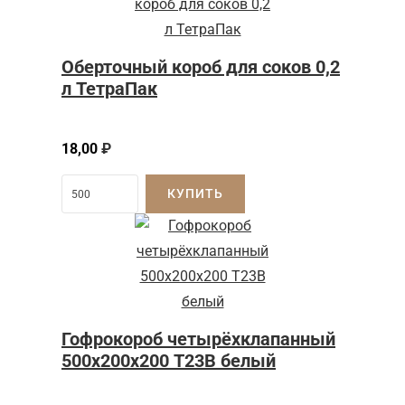
Оберточный короб для соков 0,2
л ТетраПак
18,00
₽
КУПИТЬ
Гофрокороб четырёхклапанный
500х200х200 Т23В белый