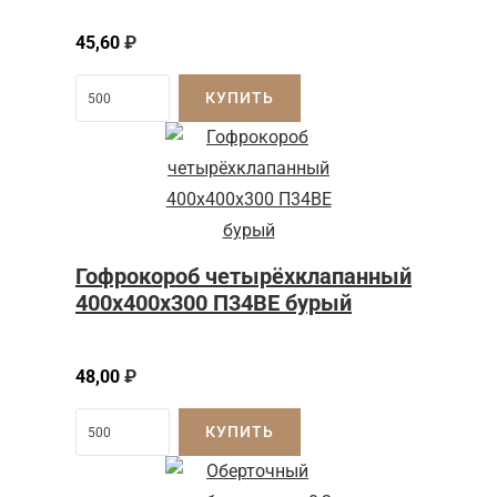
45,60
₽
КУПИТЬ
Гофрокороб четырёхклапанный
400x400x300 П34BE бурый
48,00
₽
КУПИТЬ