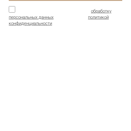
Нажимая кнопку, я даю согласие на
обработку
персональных данных
и соглашаюсь с
политикой
конфиденциальности
.
Продукция:
Гофрокартон листовой
Гофроящики (гофрокороба)
Картонные коробки
Сотопанели из картона
Детали и комплектующие
Пенополистирол (пенопласт)
Стрейч-пленка