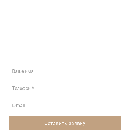
Затрудняетесь с
выбором?
Наши менеджеры проконсультируют вас
ежедневно с 8:00 до 18:00
Оставить заявку