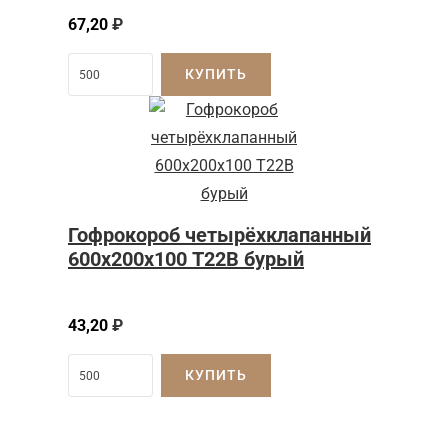
67,20
₽
КУПИТЬ
Гофрокороб четырёхклапанный
600х200х100 Т22В бурый
43,20
₽
КУПИТЬ