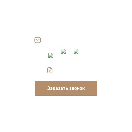
Адрес: 115054, г. Москва, ул. Дубининская, д. 57, стр. 2, пом.
III, офис 204.17
Работаем: Пн-Пт 8.00-18.00
Сб, Вс — выходные
zakaz@gofrokarton-box.ru
Скачать прайс
Заказать звонок
Указанные на сайте цены носят информационный
характер и не являются публичной офертой. Для
уточнения стоимости и условий просьба обращаться к