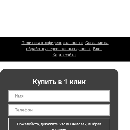
менеджерам компании.
ООО «Каскад» — производство упаковки из гофрокартона
в Москве. 2026 г. Все права защищены. Копирование
материалов сайта запрещено.
Политика конфиденциальности
Согласие на
|
обработку персональных данных
Блог
|
|
Карта сайта
|
Купить в 1 клик
Пожалуйста, докажите, что вы человек, выбрав
машина
.