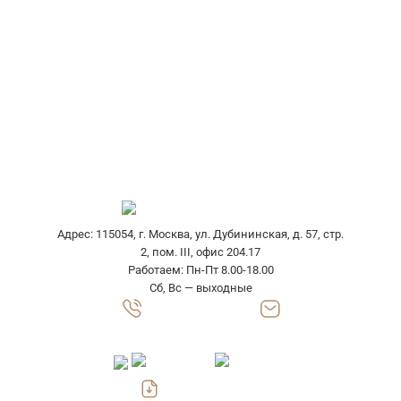
Технологические карты
Разработка конструкции
Изготовление образцов
Изготовление оснастки
Доставка гофроупаковки
Выезд специалиста
Адрес: 115054, г. Москва, ул. Дубининская, д. 57, стр.
2, пом. III, офис 204.17
Работаем: Пн-Пт 8.00-18.00
Сб, Вс — выходные
8 (800) 302 7710
zakaz@gofrokarton-box.ru
Скачать прайс