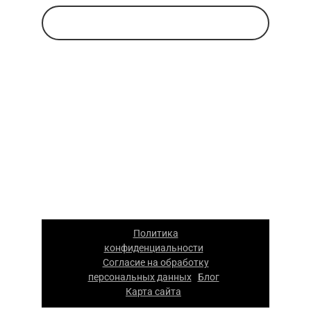
Заказать звонок
Указанные на сайте цены носят
информационный характер и не являются
публичной офертой. Для уточнения
стоимости и условий просьба обращаться
к менеджерам компании.
ООО «Каскад» — производство упаковки из
гофрокартона в Москве. 2026 г. Все права
защищены. Копирование материалов
сайта запрещено.
Политика
конфиденциальности
|
Согласие на обработку
персональных данных
Блог
|
|
Карта сайта
|