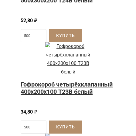
500х300х200 Т24В белый
52,80
₽
КУПИТЬ
Гофрокороб четырёхклапанный
400х200х100 Т23В белый
34,80
₽
КУПИТЬ