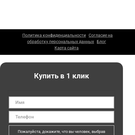
ООО «Каскад» — производство упаковки из гофрокартона
в Москве. 2026 г. Все права защищены. Копирование
материалов сайта запрещено.
Политика конфиденциальности
Согласие на
|
обработку персональных данных
Блог
|
|
Карта сайта
|
Купить в 1 клик
Пожалуйста, докажите, что вы человек, выбрав