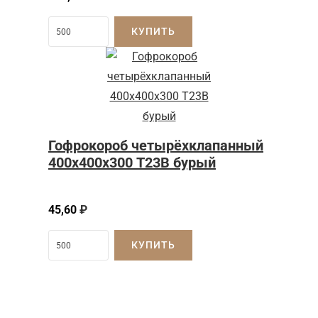
КУПИТЬ
Гофрокороб четырёхклапанный
400х400х300 Т23В бурый
45,60
₽
КУПИТЬ