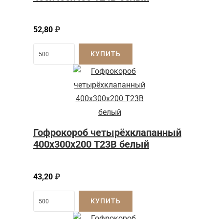
52,80
₽
КУПИТЬ
Гофрокороб четырёхклапанный
400х300х200 Т23В белый
43,20
₽
КУПИТЬ