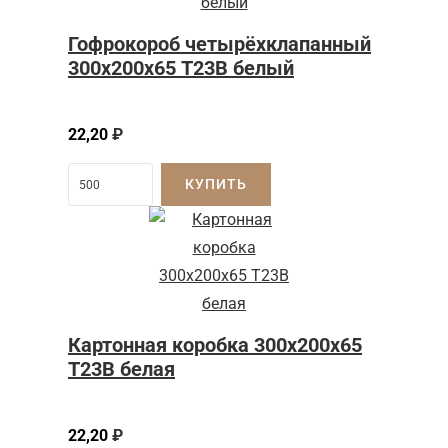
Гофрокороб четырёхклапанный
300х200х65 Т23В белый
22,20
₽
КУПИТЬ
Картонная коробка 300x200x65
Т23B белая
22,20
₽