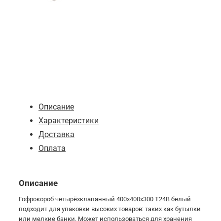
от 20
от 50
Описание
Характеристики
Доставка
Оплата
Описание
Гофрокороб четырёхклапанный 400х400х300 Т24В белый
подходит для упаковки высоких товаров: таких как бутылки
или мелкие банки. Может использоваться для хранения