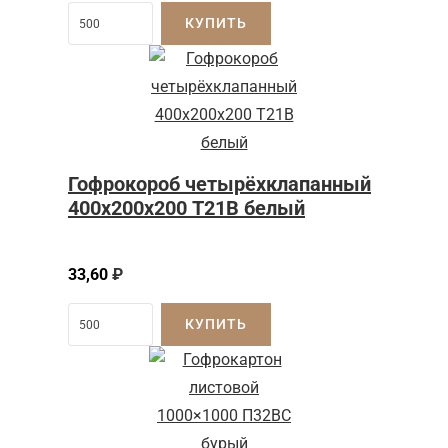
КУПИТЬ
Гофрокороб четырёхклапанный
400х200х200 Т21В белый
33,60
₽
КУПИТЬ