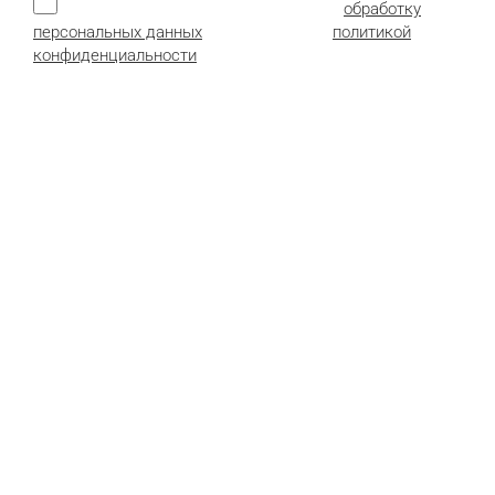
Нажимая кнопку, я даю согласие на
обработку
персональных данных
и соглашаюсь с
политикой
конфиденциальности
.
Продукция:
Гофрокартон листовой
Гофроящики (гофрокороба)
Картонные коробки
Сотопанели из картона
Детали и комплектующие
Пенополистирол (пенопласт)
Стрейч-пленка
Клейкая лента (скотч)