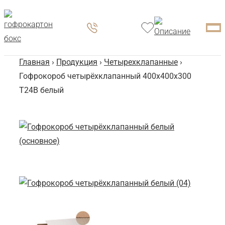
Главная
›
Продукция
›
Четырехклапанные
›
Гофрокороб четырёхклапанный 400х400х300
Т24В белый
Го
Че
40