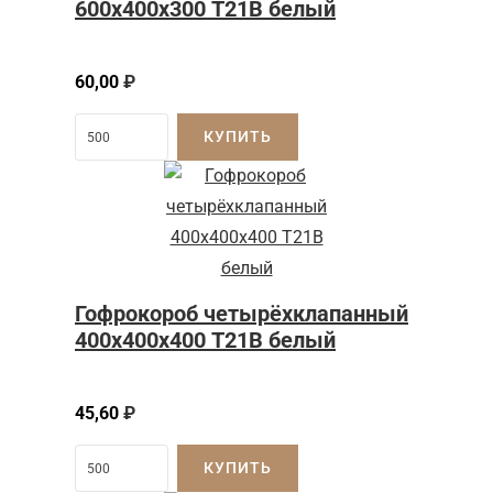
600х400х300 Т21В белый
60,00
₽
КУПИТЬ
Гофрокороб четырёхклапанный
400х400х400 Т21В белый
45,60
₽
КУПИТЬ