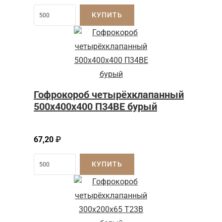
КУПИТЬ
Гофрокороб четырёхклапанный
500x400x400 П34BE бурый
67,20
₽
КУПИТЬ