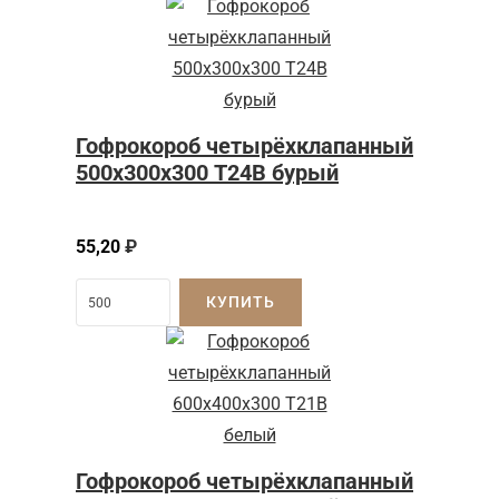
Гофрокороб четырёхклапанный
500х300х300 Т24В бурый
55,20
₽
КУПИТЬ
Гофрокороб четырёхклапанный