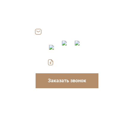
III, офис 204.17
Работаем: Пн-Пт 8.00-18.00
Сб, Вс — выходные
zakaz@gofrokarton-box.ru
Скачать прайс
Заказать звонок
Указанные на сайте цены носят информационный
характер и не являются публичной офертой. Для
уточнения стоимости и условий просьба обращаться к
менеджерам компании.