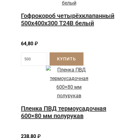
Гофрокороб четырёхклапанный
500х400х300 Т24В белый
64,80
₽
КУПИТЬ
Пленка ПВД термоусадочная
600×80 мм полурукав
238,80
₽