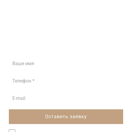
Затрудняетесь с
выбором?
Наши менеджеры проконсультируют вас
ежедневно с 8:00 до 18:00
Оставить заявку