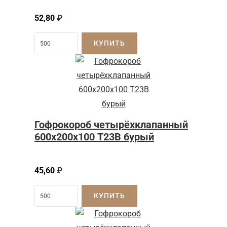
52,80
₽
КУПИТЬ
Гофрокороб четырёхклапанный
600х200х100 Т23В бурый
45,60
₽
КУПИТЬ