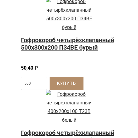
Гофрокороб четырёхклапанный
500x300x200 П34BE бурый
50,40
₽
КУПИТЬ
Гофрокороб четырёхклапанный