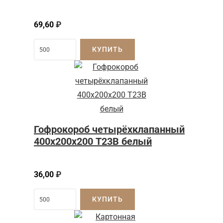
69,60
₽
КУПИТЬ
Гофрокороб четырёхклапанный
400х200х200 Т23В белый
36,00
₽
КУПИТЬ