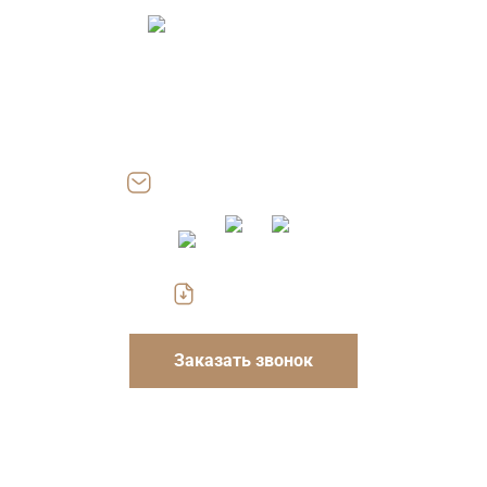
Адрес: 115054, г. Москва, ул. Дубининская, д. 57, стр. 2, пом.
III, офис 204.17
Работаем: Пн-Пт 8.00-18.00
Сб, Вс — выходные
zakaz@gofrokarton-box.ru
Скачать прайс
Заказать звонок
Указанные на сайте цены носят информационный