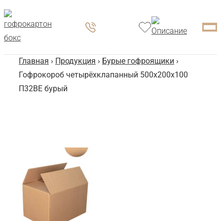
Главная
›
Продукция
›
Бурые гофроящики
›
Гофрокороб четырёхклапанный 500x200x100
П32BE бурый
Го
Че
50
Бу