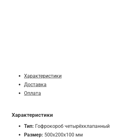
от 10
от 20
от 50
Характеристики
Доставка
Оплата
Характеристики
Тип:
Гофрокороб четырёхклапанный
Размер:
500х200х100 мм