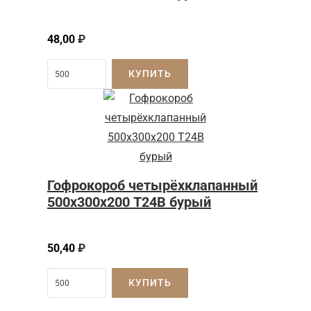
48,00
₽
КУПИТЬ
Гофрокороб четырёхклапанный
500х300х200 Т24В бурый
50,40
₽
КУПИТЬ