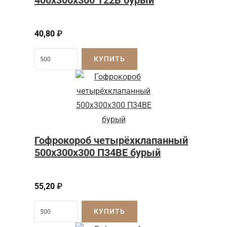
400х300х300 Т22В бурый
40,80
₽
КУПИТЬ
Гофрокороб четырёхклапанный
500x300x300 П34BE бурый
55,20
₽
КУПИТЬ