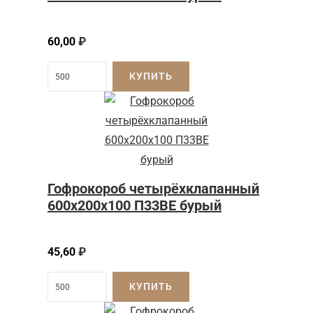
60,00
₽
КУПИТЬ
Гофрокороб четырёхклапанный
600x200x100 П33BE бурый
45,60
₽
КУПИТЬ