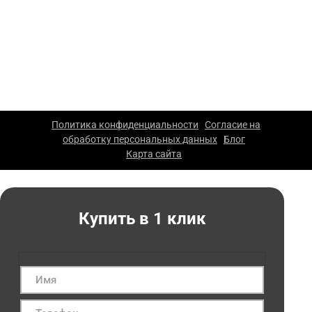
характер и не являются публичной офертой. Для
уточнения стоимости и условий просьба обращаться к
менеджерам компании.
ООО «Каскад» — производство упаковки из гофрокартона
в Москве. 2026 г. Все права защищены. Копирование
материалов сайта запрещено.
Политика конфиденциальности
Согласие на
|
обработку персональных данных
Блог
|
|
Карта сайта
|
Купить в 1 клик