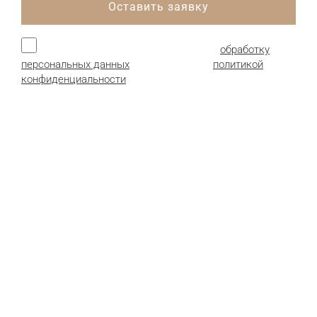
Оставить заявку
Нажимая кнопку, я даю согласие на
обработку
персональных данных
и соглашаюсь с
политикой
конфиденциальности
.
Продукция:
Гофрокартон листовой
Гофроящики (гофрокороба)
Картонные коробки
Сотопанели из картона
Детали и комплектующие
Пенополистирол (пенопласт)