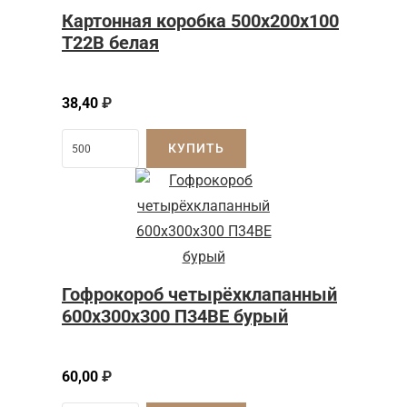
Картонная коробка 500x200x100
Т22B белая
38,40
₽
КУПИТЬ
Гофрокороб четырёхклапанный
600x300x300 П34BE бурый
60,00
₽