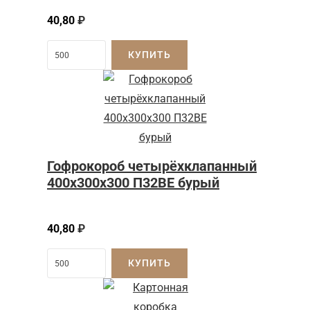
40,80
₽
КУПИТЬ
Гофрокороб четырёхклапанный
400x300x300 П32BE бурый
40,80
₽
КУПИТЬ