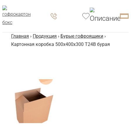
Главная
›
Продукция
›
Бурые гофроящики
›
Картонная коробка 500x400x300 Т24B бурая
Ка
50
Бу
Тип:
Гофр