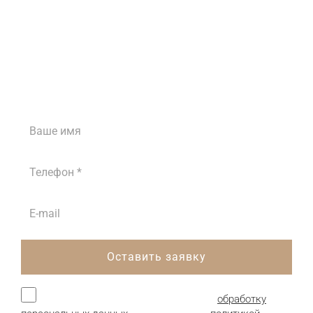
Затрудняетесь с
выбором?
Наши менеджеры проконсультируют вас
ежедневно с 8:00 до 18:00
Оставить заявку
Нажимая кнопку, я даю согласие на
обработку