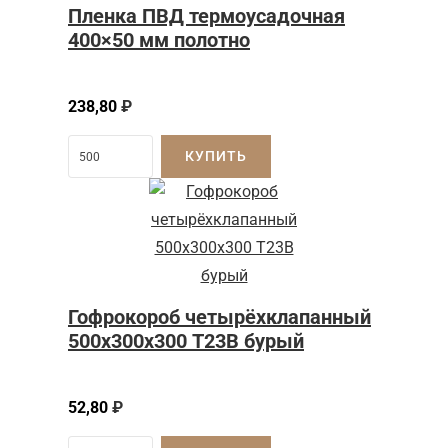
Пленка ПВД термоусадочная
400×50 мм полотно
238,80
₽
КУПИТЬ
Гофрокороб четырёхклапанный
500х300х300 Т23В бурый
52,80
₽