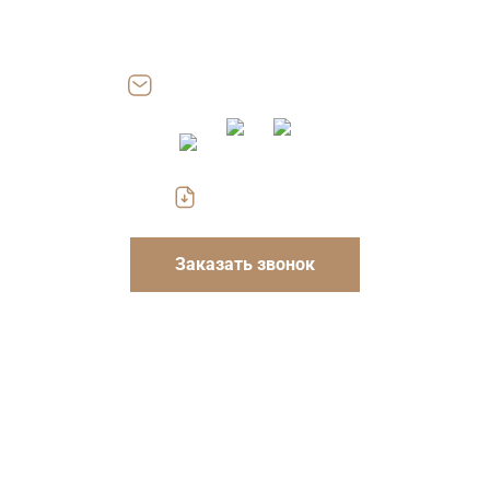
Работаем: Пн-Пт 8.00-18.00
Сб, Вс — выходные
zakaz@gofrokarton-box.ru
Скачать прайс
Заказать звонок
Указанные на сайте цены носят информационный
характер и не являются публичной офертой. Для
уточнения стоимости и условий просьба обращаться к
менеджерам компании.
ООО «Каскад» — производство упаковки из гофрокартона