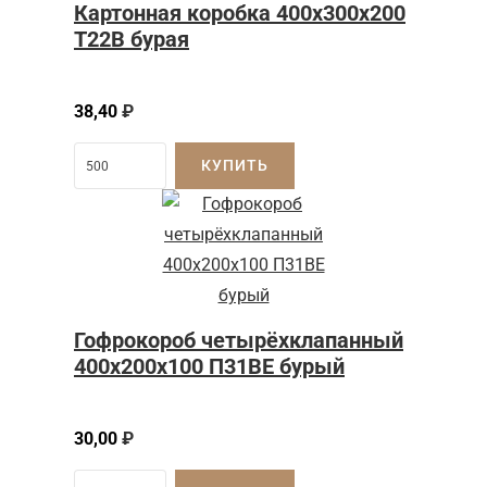
Картонная коробка 400x300x200
Т22B бурая
38,40
₽
КУПИТЬ
Гофрокороб четырёхклапанный
400x200x100 П31BE бурый
30,00
₽