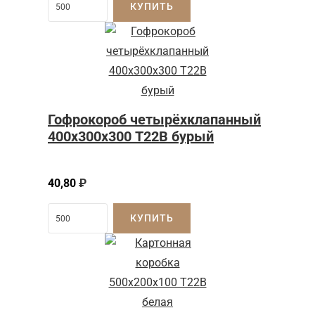
КУПИТЬ
Гофрокороб четырёхклапанный
400х300х300 Т22В бурый
40,80
₽
КУПИТЬ