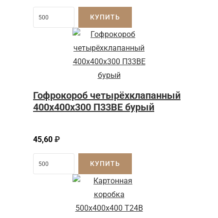
КУПИТЬ
Гофрокороб четырёхклапанный
400x400x300 П33BE бурый
45,60
₽
КУПИТЬ