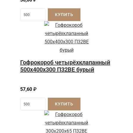
КУПИТЬ
Гофрокороб четырёхклапанный
500x400x300 П32BE бурый
57,60
₽
КУПИТЬ