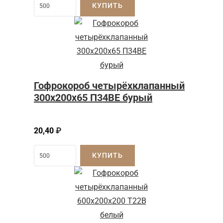
КУПИТЬ
Гофрокороб четырёхклапанный
300x200x65 П34BE бурый
20,40
₽
КУПИТЬ