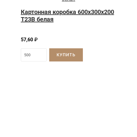
Картонная коробка 600x300x200
Т23B белая
57,60
₽
КУПИТЬ
Затрудняетесь с
выбором?
Наши менеджеры проконсультируют вас
ежедневно с 8:00 до 18:00