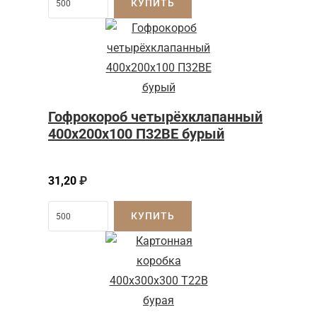
КУПИТЬ
Гофрокороб четырёхклапанный
400x200x100 П32BE бурый
31,20
₽
КУПИТЬ