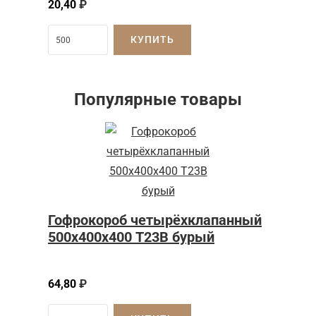
20,40
₽
КУПИТЬ
Популярные товары
Гофрокороб четырёхклапанный
500х400х400 Т23В бурый
64,80
₽