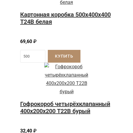
Картонная коробка 500x400x400
Т24B белая
69,60
₽
КУПИТЬ
Гофрокороб четырёхклапанный
400х200х200 Т22В бурый
32,40
₽