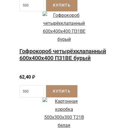
КУПИТЬ
Гофрокороб четырёхклапанный
600x400x400 П31BE бурый
62,40
₽
КУПИТЬ