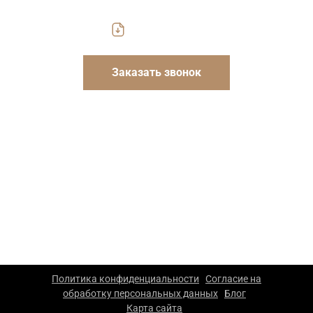
Скачать прайс
Заказать звонок
Указанные на сайте цены носят информационный
характер и не являются публичной офертой. Для
уточнения стоимости и условий просьба обращаться к
менеджерам компании.
ООО «Каскад» — производство упаковки из гофрокартона
в Москве. 2026 г. Все права защищены. Копирование
материалов сайта запрещено.
Политика конфиденциальности
Согласие на
|
обработку персональных данных
Блог
|
|
Карта сайта
|