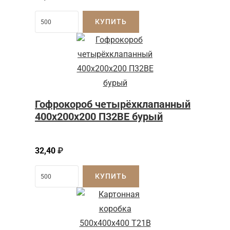
КУПИТЬ
Гофрокороб четырёхклапанный
400x200x200 П32BE бурый
32,40
₽
КУПИТЬ