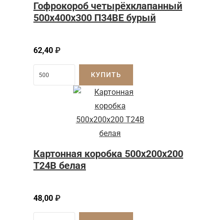
Гофрокороб четырёхклапанный
500x400x300 П34BE бурый
62,40
₽
КУПИТЬ
Картонная коробка 500x200x200
Т24B белая
48,00
₽