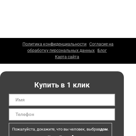
менеджерам компании.
ООО «Каскад» — производство упаковки из гофрокартона
в Москве. 2026 г. Все права защищены. Копирование
материалов сайта запрещено.
Политика конфиденциальности
Согласие на
|
обработку персональных данных
Блог
|
|
Карта сайта
|
Купить в 1 клик
Пожалуйста, докажите, что вы человек, выбрав
дом
.