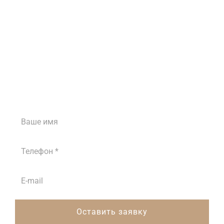
Затрудняетесь с
выбором?
Наши менеджеры проконсультируют вас
ежедневно с 8:00 до 18:00
Оставить заявку