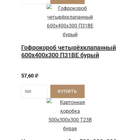
Гофрокороб четырёхклапанный
600x400x300 П31BE бурый
57,60
₽
КУПИТЬ