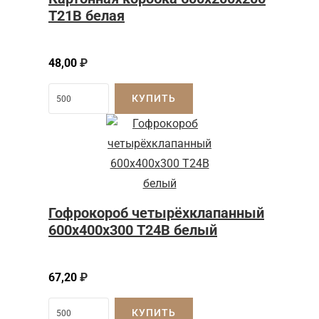
Т21B белая
48,00
₽
КУПИТЬ
Гофрокороб четырёхклапанный
600х400х300 Т24В белый
67,20
₽
КУПИТЬ