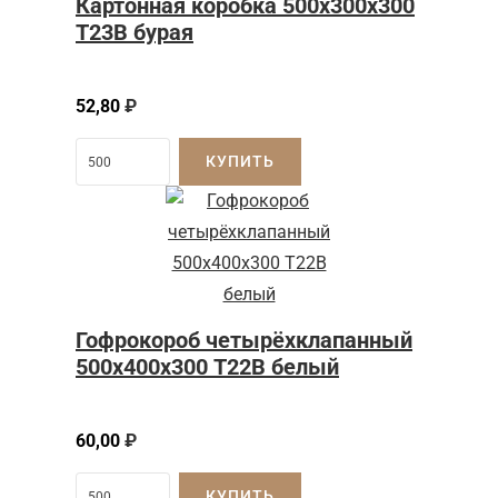
Картонная коробка 500x300x300
Т23B бурая
52,80
₽
КУПИТЬ
Гофрокороб четырёхклапанный
500х400х300 Т22В белый
60,00
₽
КУПИТЬ