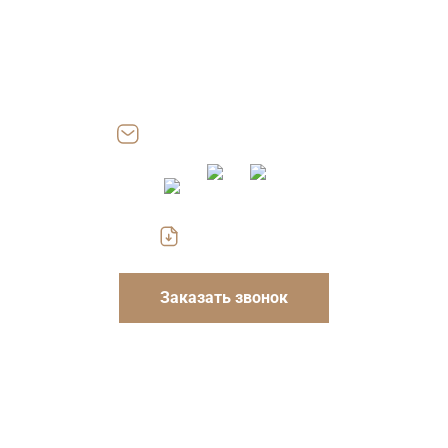
Адрес: 115054, г. Москва, ул. Дубининская, д. 57, стр. 2, пом.
III, офис 204.17
Работаем: Пн-Пт 8.00-18.00
Сб, Вс — выходные
zakaz@gofrokarton-box.ru
Скачать прайс
Заказать звонок
Указанные на сайте цены носят информационный
характер и не являются публичной офертой. Для
уточнения стоимости и условий просьба обращаться к