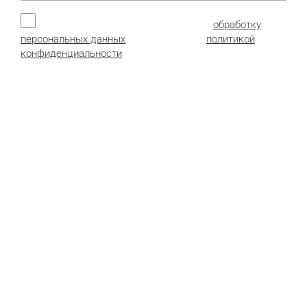
Нажимая кнопку, я даю согласие на
обработку
персональных данных
и соглашаюсь с
политикой
конфиденциальности
.
Продукция:
Гофрокартон листовой
Гофроящики (гофрокороба)
Картонные коробки
Сотопанели из картона
Детали и комплектующие
Пенополистирол (пенопласт)
Стрейч-пленка