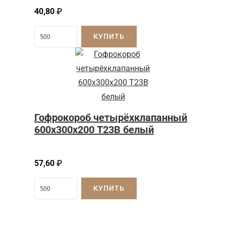
40,80
₽
КУПИТЬ
Гофрокороб четырёхклапанный
600х300х200 Т23В белый
57,60
₽
КУПИТЬ