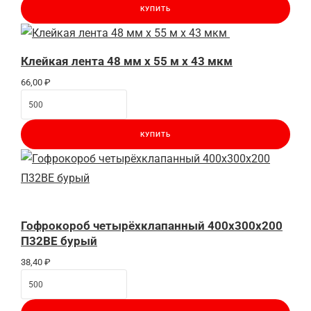
КУПИТЬ
Клейкая лента 48 мм x 55 м x 43 мкм
66,00
₽
КУПИТЬ
Гофрокороб четырёхклапанный 400x300x200
П32BE бурый
38,40
₽