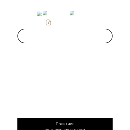
zakaz@gofrokarton-box.ru
Скачать прайс
Заказать звонок
Указанные на сайте цены носят
информационный характер и не являются
публичной офертой. Для уточнения
стоимости и условий просьба обращаться
к менеджерам компании.
ООО «Каскад» — производство упаковки из
гофрокартона в Москве. 2026 г. Все права
защищены. Копирование материалов
сайта запрещено.
Политика