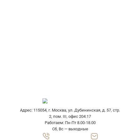
Производство упаковки из гофрокартона
Производство коробок из картона
Технологические карты
Разработка конструкции
Изготовление образцов
Изготовление оснастки
Доставка гофроупаковки
Выезд специалиста
Адрес: 115054, г. Москва, ул. Дубининская, д. 57, стр.
2, пом. III, офис 204.17
Работаем: Пн-Пт 8.00-18.00
Сб, Вс — выходные
8 (800) 302 7710